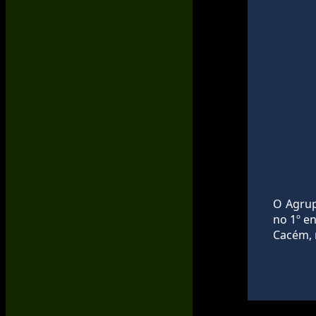
O Agrup
no 1º e
Cacém, 