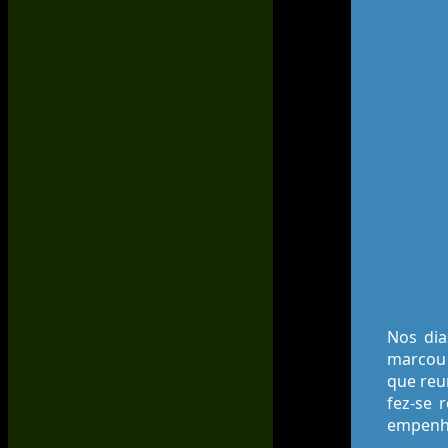
Nos dia
marcou 
que reu
fez-se 
empenho