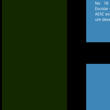
No 18 d
Escolar
AESC es
um dese