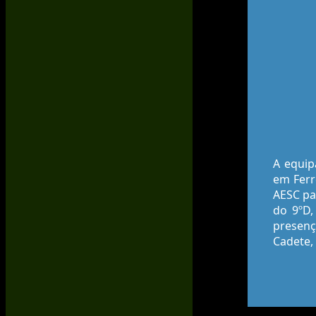
A equip
em Ferr
AESC par
do 9ºD
presenç
Cadete, 