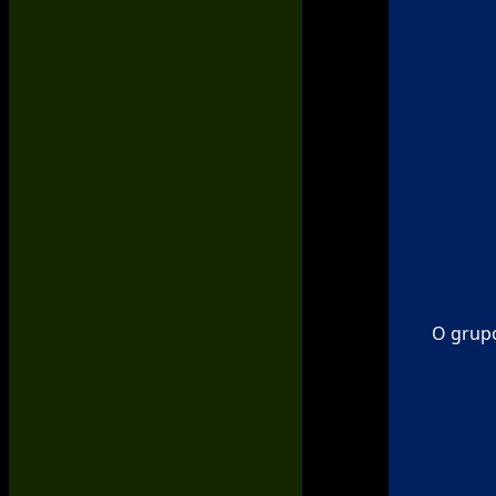
O grupo