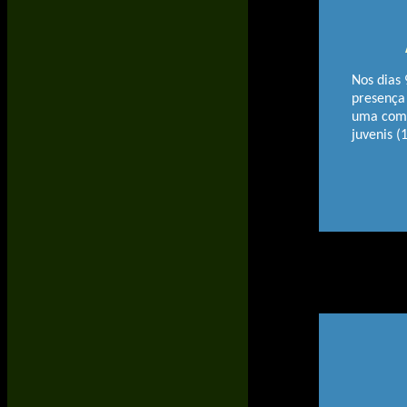
Nos dias
presença
uma comit
juvenis (