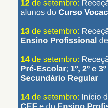
12
de setembro:
Receção
alunos do
Curso Vocac
13
de setembro:
Receçã
Ensino Profissional
de
14
de setembro:
Receçã
Pré-Escolar
;
1º, 2º e 3
Secundário Regular
14
de setembro:
Início 
CEF
e do
Ensino Profi