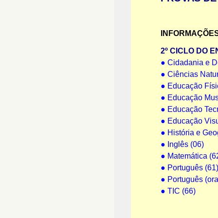
INFORMAÇÕES
2º CICLO DO 
●
Cidadania e D
●
Ciências Natur
●
Educação Físi
●
Educação Musi
●
Educação Tecn
●
Educação Visu
●
História e Geo
●
Inglês (06)
●
Matemática (6
●
Português (61
●
Português (oral
●
TIC (66)