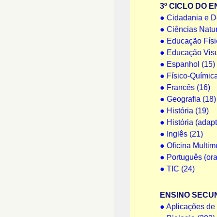
3º CICLO DO 
●
Cidadania e D
●
Ciências Natur
●
Educação Físi
●
Educação Visu
●
Espanhol (15)
●
Físico-Química
●
Francês (16)
●
Geografia (18)
●
História (19)
●
História (adap
●
Inglês (21)
●
Oficina Multim
●
Português (oral
●
TIC (24)
ENSINO SECU
●
Aplicações de 