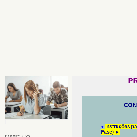
P
CON
●
Instruções pa
Fase) ►
EXAMES 2025