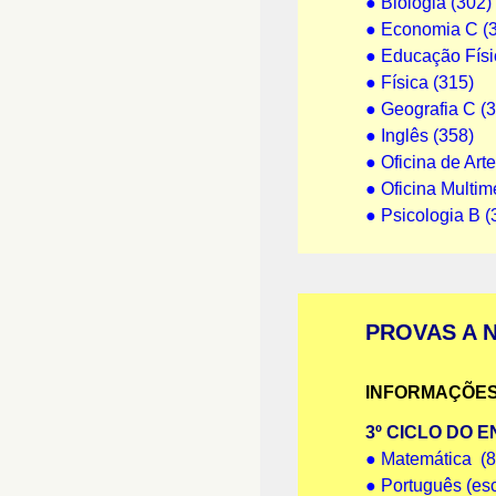
●
Biologia (302)
●
Economia C (
●
Educação Físic
●
Física (315)
●
Geografia C (
●
Inglês (358)
●
Oficina de Arte
●
Oficina Multim
●
Psicologia B (
PROVAS A 
INFORMAÇÕES
3º CICLO DO 
●
Matemática (8
●
Português (escr