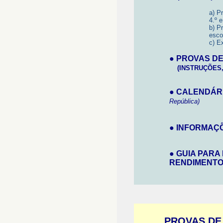
a) P
4.º 
b) P
esco
c) E
●
PROVAS DE
(
INSTRUÇÕES,
●
CALENDÁRI
República)
●
INFORMAÇÕ
●
GUIA PARA
RENDIMENTO 
PROVAS DE